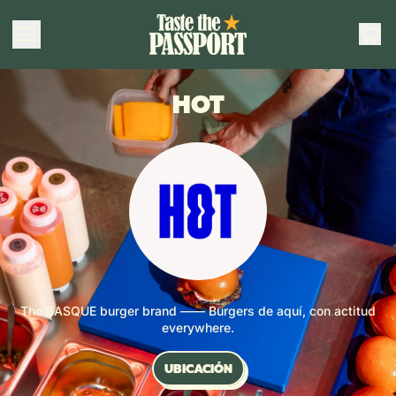
AR
MENÚ
CES
HOT
The BASQUE burger brand —— Burgers de aquí, con actitud
everywhere.
UBICACIÓN