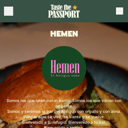
AR
MENÚ
CES
HEMEN
Somos los que laten con el barrio. Somos los que vibran con
su gente.
Somos y seremos el bar del Antiguo con orgullo y con alma.
Porque aquí se vive, se siente y se vuelve.
Bienvenido a tu refugio. Bienvenido a tu bar.
Bienvenido a Hemen.