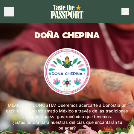
AR
MENÚ
CES
DOÑA CHEPINA
MÉXICO EN DONOSTIA: Queremos acercarte a Donostia un
cachito de nuestro amado México a través de las tradiciones
y la gran riqueza gastronómica que tenemos.
¿Estás listo/a para nuestras delicias que encantarán tu
paladar?