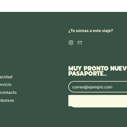
¿Te súmas a este viaje?
Instagram
Email
MUY PRONTO NUEVO
PASAPORTE...
vacidad
Dirección de correo electrónic
rvicio
 contacto
embolsos